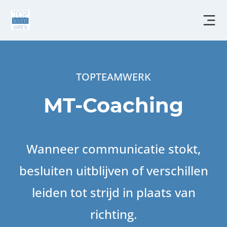
Overslaan
en
naar
de
inhoud
gaan
TOPTEAMWERK
MT-Coaching
Wanneer communicatie stokt,
besluiten uitblijven of verschillen
leiden tot strijd in plaats van
richting.